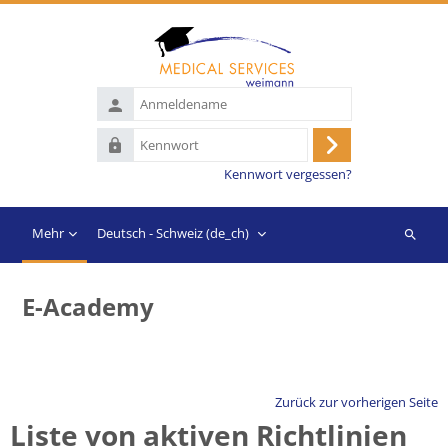
Zum Hauptinhalt
Anmeldename
Kennwort
Anmelden
Kennwort vergessen?
Mehr
Deutsch - Schweiz ‎(de_ch)‎
Suchen
E-Academy
Zurück zur vorherigen Seite
Liste von aktiven Richtlinien