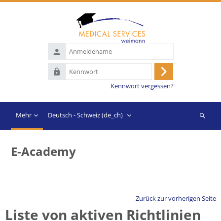
Zum Hauptinhalt
Anmeldename
Kennwort
Anmelden
Kennwort vergessen?
Mehr
Deutsch - Schweiz ‎(de_ch)‎
Suchen
E-Academy
Zurück zur vorherigen Seite
Liste von aktiven Richtlinien