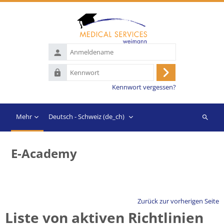
Zum Hauptinhalt
Anmeldename
Kennwort
Anmelden
Kennwort vergessen?
Mehr
Deutsch - Schweiz ‎(de_ch)‎
Suchen
E-Academy
Zurück zur vorherigen Seite
Liste von aktiven Richtlinien