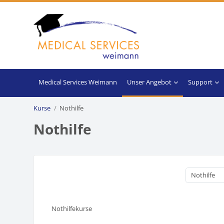
Zum Hauptinhalt
Unser Angebot
Support
Kurse
Nothilfe
Nothilfe
Nothilfekurse