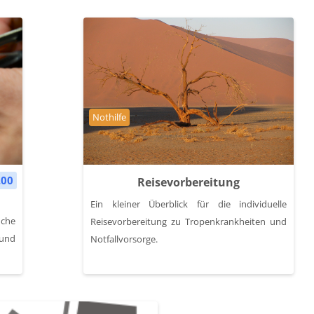
Kursbereich
Nothilfe
.00
Reisevorbereitung
Ein kleiner Überblick für die individuelle
üche
Reisevorbereitung zu Tropenkrankheiten und
 und
Notfallvorsorge.