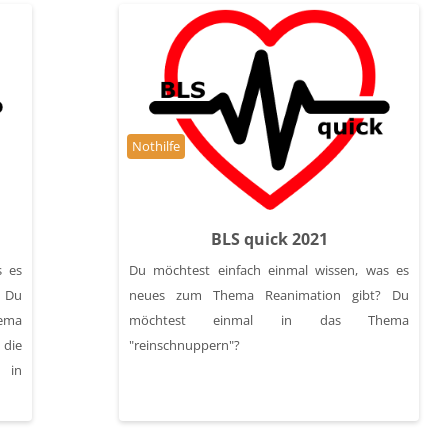
Kursbereich
Nothilfe
BLS quick 2021
s es
Du möchtest einfach einmal wissen, was es
 Du
neues zum Thema Reanimation gibt? Du
ema
möchtest einmal in das Thema
 die
"reinschnuppern"?
 in