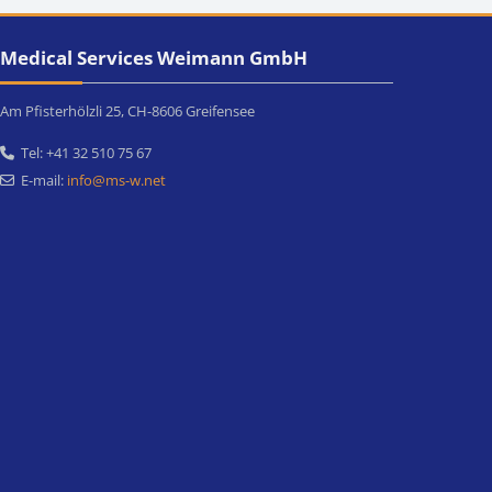
Blöcke
dical Services Weimann GmbH überspringen
Medical Services Weimann GmbH
Am Pfisterhölzli 25, CH-8606 Greifensee
Tel: +41 32 510 75 67
E-mail:
info@ms-w.net