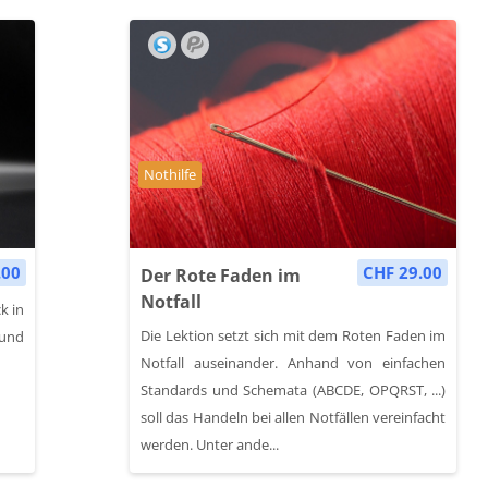
Kursbereich
Nothilfe
.00
CHF 29.00
Der Rote Faden im
Notfall
k in
Die Lektion setzt sich mit dem Roten Faden im
und
Notfall auseinander. Anhand von einfachen
Standards und Schemata (ABCDE, OPQRST, ...)
soll das Handeln bei allen Notfällen vereinfacht
werden. Unter ande...