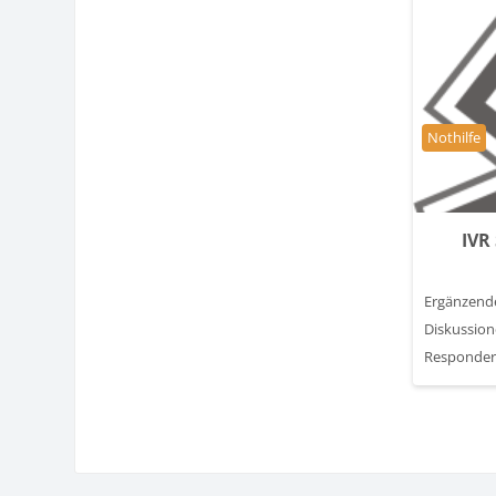
Kursbereic
Nothilfe
IVR
Ergänze
Diskussio
Responder