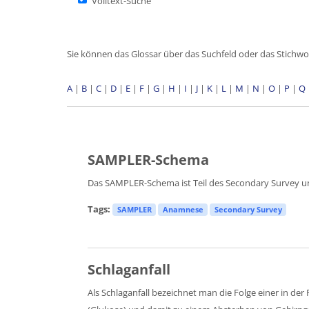
Volltext-Suche
Sie können das Glossar über das Suchfeld oder das Stichw
A
|
B
|
C
|
D
|
E
|
F
|
G
|
H
|
I
|
J
|
K
|
L
|
M
|
N
|
O
|
P
|
Q
SAMPLER-Schema
Das SAMPLER-Schema ist Teil des Secondary Survey u
Tags:
SAMPLER
Anamnese
Secondary Survey
Schlaganfall
Als Schlaganfall bezeichnet man die Folge einer in de