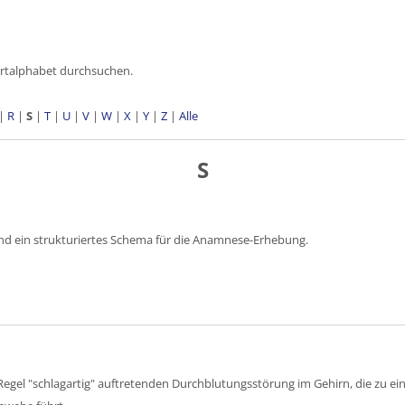
ortalphabet durchsuchen.
|
R
|
S
|
T
|
U
|
V
|
W
|
X
|
Y
|
Z
|
Alle
S
nd ein strukturiertes Schema für die Anamnese-Erhebung.
r Regel "schlagartig" auftretenden Durchblutungsstörung im Gehirn, die zu 