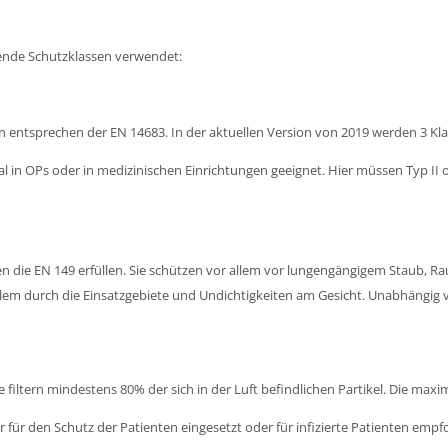
ende Schutzklassen verwendet:
tsprechen der EN 14683. In der aktuellen Version von 2019 werden 3 Klasse
l in OPs oder in medizinischen Einrichtungen geeignet. Hier müssen Typ II od
n die EN 149 erfüllen. Sie schützen vor allem vor lungengängigem Staub, Ra
lem durch die Einsatzgebiete und Undichtigkeiten am Gesicht. Unabhängig vo
e filtern mindestens 80% der sich in der Luft befindlichen Partikel. Die ma
ür den Schutz der Patienten eingesetzt oder für infizierte Patienten empfo