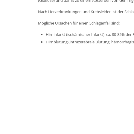
(Glukose) und damit zu einem Absterben von Gehirng
Nach Herzerkrankungen und Krebsleiden ist der Schlag
Mögliche Ursachen für einen Schlaganfall sind:
Hirninfarkt (ischämischer Infarkt): ca. 80-85% d
Hirnblutung (intrazerebrale Blutung, hämorrhagisch