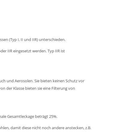
n (Typ I, II und IIR) unterschieden.
er IIR eingesetzt werden. Typ IIR ist
uch und Aerosolen. Sie bieten keinen Schutz vor
n der Klasse bieten sie eine Filterung von
ximale Gesamtleckage beträgt 25%.
hlen, damit diese nicht noch andere anstecken, z.B.