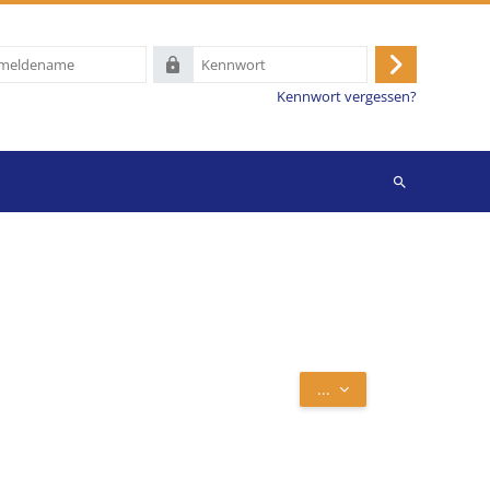
name
Kennwort
Anmelden
Kennwort vergessen?
Suchen
Einträge exportieren
...