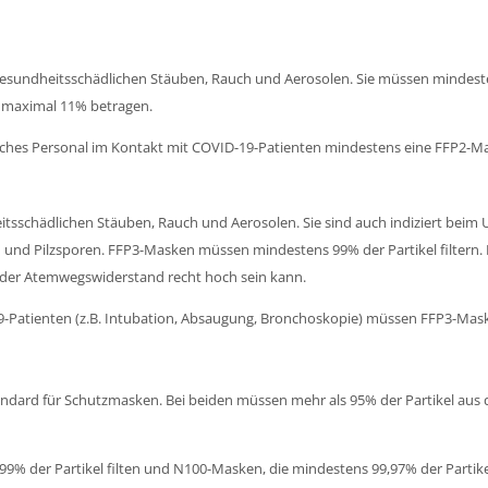
esundheitsschädlichen Stäuben, Rauch und Aerosolen. Sie müssen mindestens
f maximal 11% betragen.
sches Personal im Kontakt mit COVID-19-Patienten mindestens eine FFP2-M
itsschädlichen Stäuben, Rauch und Aerosolen. Sie sind auch indiziert bei
en und Pilzsporen. FFP3-Masken müssen mindestens 99% der Partikel filtern.
 der Atemwegswiderstand recht hoch sein kann.
9-Patienten (z.B. Intubation, Absaugung, Bronchoskopie) müssen FFP3-Mas
andard für Schutzmasken. Bei beiden müssen mehr als 95% der Partikel aus d
9% der Partikel filten und N100-Masken, die mindestens 99,97% der Partikel