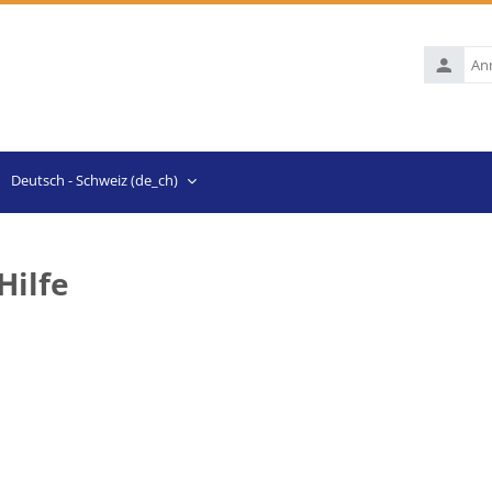
Anmelde
Deutsch - Schweiz ‎(de_ch)‎
Hilfe
en