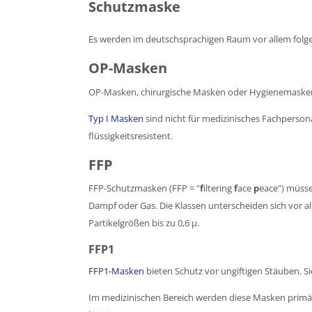
Schutzmaske
Es werden im deutschsprachigen Raum vor allem folg
OP-Masken
OP-Masken, chirurgische Masken oder Hygienemasken en
Typ I Masken
sind nicht für medizinisches Fachpersona
flüssigkeitsresistent.
FFP
FFP-Schutzmasken (FFP = "
f
iltering
f
ace
p
eace") müsse
Dampf oder Gas. Die Klassen unterscheiden sich vor al
Partikelgrößen bis zu 0,6 μ.
FFP1
FFP1-Masken
bieten Schutz vor ungiftigen Stäuben. Si
Im medizinischen Bereich werden diese Masken primär f