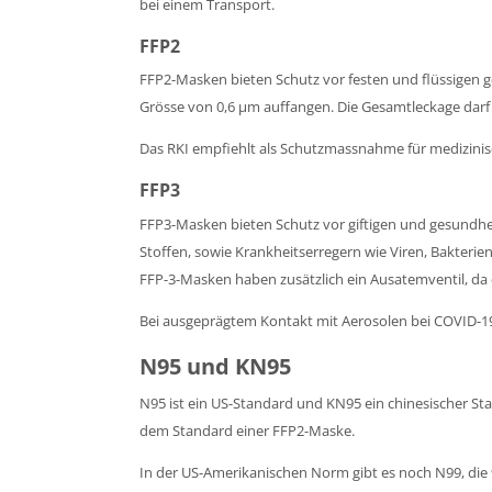
bei einem Transport.
FFP2
FFP2-Masken bieten Schutz vor festen und flüssigen g
Grösse von 0,6 μm auffangen. Die Gesamtleckage dar
Das RKI empfiehlt als Schutzmassnahme für medizini
FFP3
FFP3-Masken bieten Schutz vor giftigen und gesundhe
Stoffen, sowie Krankheitserregern wie Viren, Bakteri
FFP-3-Masken haben zusätzlich ein Ausatemventil, da
Bei ausgeprägtem Kontakt mit Aerosolen bei COVID-1
N95 und KN95
N95 ist ein US-Standard und KN95 ein chinesischer St
dem Standard einer FFP2-Maske.
In der US-Amerikanischen Norm gibt es noch N99, die 9