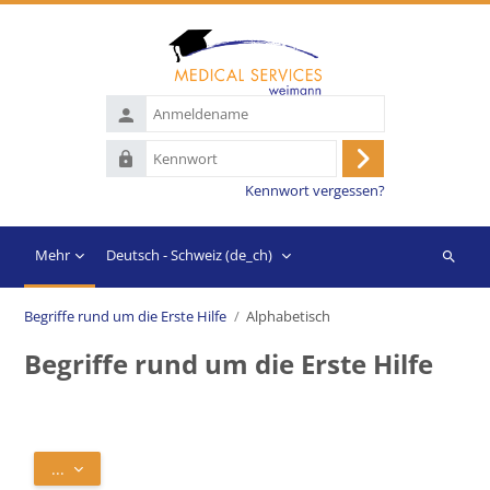
Zum Hauptinhalt
Anmeldename
Kennwort
Anmelden
Kennwort vergessen?
Mehr
Deutsch - Schweiz ‎(de_ch)‎
Suchen
Begriffe rund um die Erste Hilfe
Alphabetisch
Begriffe rund um die Erste Hilfe
Abschlussbedingungen
Einträge exportieren
...