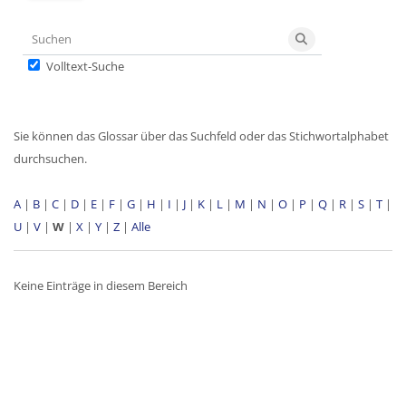
Suchen
Suchen
Volltext-Suche
Sie können das Glossar über das Suchfeld oder das Stichwortalphabet
durchsuchen.
A
|
B
|
C
|
D
|
E
|
F
|
G
|
H
|
I
|
J
|
K
|
L
|
M
|
N
|
O
|
P
|
Q
|
R
|
S
|
T
|
U
|
V
|
W
|
X
|
Y
|
Z
|
Alle
Keine Einträge in diesem Bereich