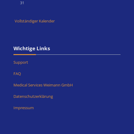
Keine Termine, Montag, 31. August
31
Vollständiger Kalender
Blöcke
Wichtige Links überspringen
Wichtige Links
Support
FAQ
Medical Services Weimann GmbH
Datenschutzerklärung
Impressum
Medical Services Weimann GmbH überspringen