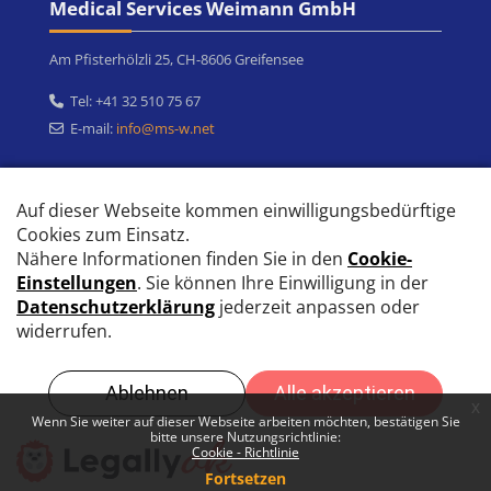
Blöcke
Medical Services Weimann GmbH
Am Pfisterhölzli 25, CH-8606 Greifensee
Tel: +41 32 510 75 67
E-mail:
info@ms-w.net
https://www.ms-w.ch
info@ms-w.net
+41
32 510 75 67‬
© Medical Services Weimann GmbH
Unsere Datenlöschfristen
x
Datenschutzinfos
Wenn Sie weiter auf dieser Webseite arbeiten möchten, bestätigen Sie
bitte unsere Nutzungsrichtlinie:
Laden Sie die mobile App
Cookie - Richtlinie
Standarddesign
Fortsetzen