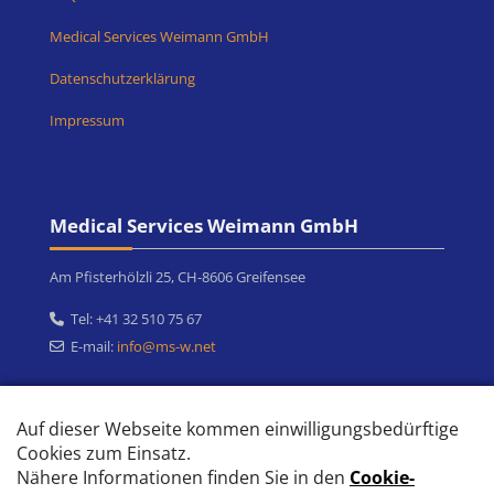
Medical Services Weimann GmbH
Datenschutzerklärung
Impressum
Blöcke
Medical Services Weimann GmbH überspringen
Medical Services Weimann GmbH
Am Pfisterhölzli 25, CH-8606 Greifensee
Tel: +41 32 510 75 67
E-mail:
info@ms-w.net
https://www.ms-w.ch
info@ms-w.net
+41
32 510 75 67‬