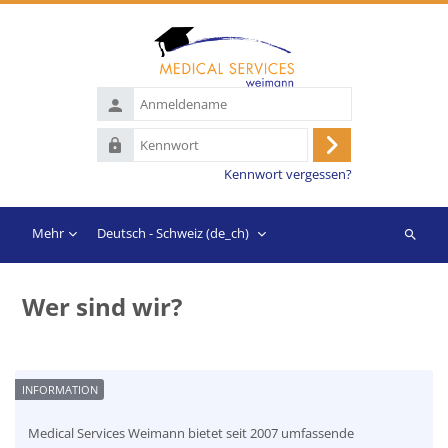
Zum Hauptinhalt
Anmeldename
Kennwort
Anmelden
Kennwort vergessen?
Mehr
Deutsch - Schweiz ‎(de_ch)‎
Suchen
Wer sind wir?
Blöcke
Abschlussbedingungen
Medical Services Weimann bietet seit 2007 umfassende