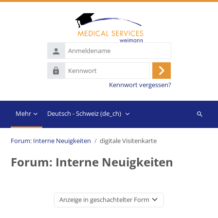
Zum Hauptinhalt
Anmeldename
Kennwort
Anmelden
Kennwort vergessen?
Mehr
Deutsch - Schweiz ‎(de_ch)‎
Suchen
Forum: Interne Neuigkeiten
digitale Visitenkarte
Forum: Interne Neuigkeiten
Anzeigemodus