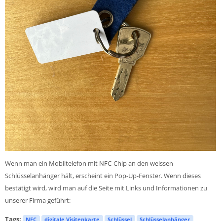
Wenn man ein Mobiltelefon mit NFC-Chip an den weissen
Schlüsselanhänger hält, erscheint ein Pop-Up-Fenster. Wenn dieses
bestätigt wird, wird man auf die Seite mit Links und Informationen zu
unserer Firma geführt:
Tags:
NFC
digitale Visitenkarte
Schlüssel
Schlüsselanhänger