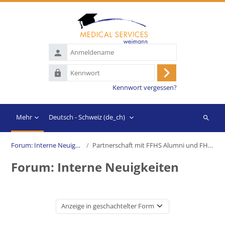
Zum Hauptinhalt
Anmeldename
Kennwort
Anmelden
Kennwort vergessen?
Mehr
Deutsch - Schweiz ‎(de_ch)‎
Suchen
Forum: Interne Neuigkeiten
Partnerschaft mit FFHS Alumni und FH Schweiz
Forum: Interne Neuigkeiten
Anzeigemodus