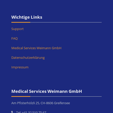
Blöcke
Wichtige Links überspringen
Wichtige Links
Support
FAQ
Medical Services Weimann GmbH
Datenschutzerklärung
Impressum
Blöcke
Medical Services Weimann GmbH überspringen
Medical Services Weimann GmbH
Am Pfisterhölzli 25, CH-8606 Greifensee
Tel: +41 32 510 75 67