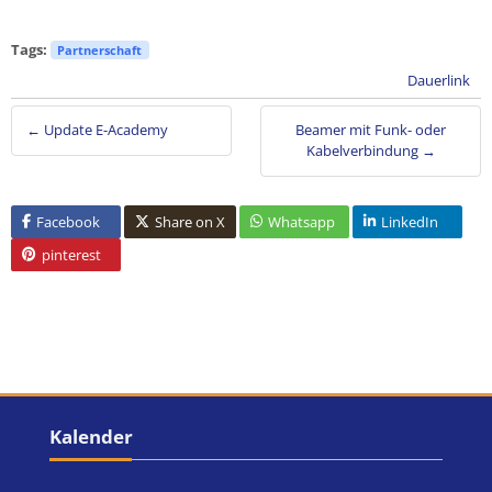
Tags:
Partnerschaft
Dauerlink
← Update E-Academy
Beamer mit Funk- oder
Kabelverbindung →
Facebook
Share on X
Whatsapp
LinkedIn
pinterest
Blöcke
Kalender überspringen
Kalender