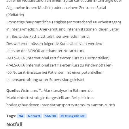
auf einer Notfallstation an einem Spital Kat. A oder B (Chirurgie oder
Allgemeine Innere Medizin) oder an einem Zentralen Spital
(Pädiatrie)
3monatige hauptamtliche Tätigkeit (entsprechend 60 Arbeitstagen)
in Intensivmedizin. Anerkannt sind Intensivstationen, deren Leiter
im Besitz des Facharzttitels Intensivmedizin sind.
Des weiteren müssen folgende Kurse absolviert werden:
-ein von der SGNOR anerkannter Notarztkurs
-ACLS-AHA (international zertifizierter Kurs zu Herznotfällen)
-PALS-AHA (international zertifizierter Kurs zu Kindernotfällen)
-50 Notarzt-Einsätze bei Patienten mit einer potentiellen
Lebensbedrohung unter Supervision geleistet
Quelle:
Weimann, T.: Marktanalyse im Rahmen der
Markteintrittsstrategie dargestellt am Beispiel eines
bodengebundenen Intensivtransportsystems im Kanton Zürich
Tags:
NA
Notarzt
SGNOR
Rettungsdienst
Notfall