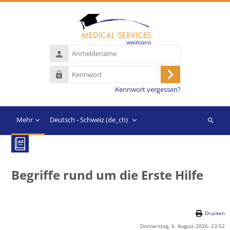
Zum Hauptinhalt
Anmeldename
Kennwort
Anmelden
Kennwort vergessen?
Mehr
Deutsch - Schweiz ‎(de_ch)‎
Suchen
Begriffe rund um die Erste Hilfe
Drucken
Donnerstag, 6. August 2026, 23:52