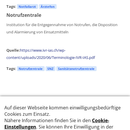
Tags:
Notfallarzt
Ärztefon
Notrufzentrale
Institution für die Entgegennahme von Notrufen, die Disposition
und Alarmierung von Einsatzmitteln
Quelle:
https://www.ivr-ias.ch/wp-
content/uploads/2020/06/Terminologie-IVR-IAS.pdf
Tags:
Notrufzentrale
SNZ
Sanitätsnotrufzentrale
Blöcke
Blöcke
Blöcke
https://www.ms-w.ch
info@ms-w.net
+41
32 510 75 67‬